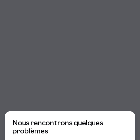
Début du dialogue
Nous rencontrons quelques
problèmes